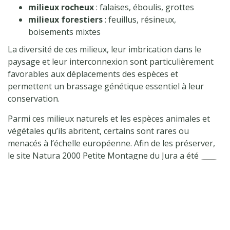
milieux rocheux
: falaises, éboulis, grottes
milieux forestiers
: feuillus, résineux,
boisements mixtes
La diversité de ces milieux, leur imbrication dans le
paysage et leur interconnexion sont particulièrement
favorables aux déplacements des espèces et
permettent un brassage génétique essentiel à leur
conservation.
Parmi ces milieux naturels et les espèces animales et
végétales qu’ils abritent, certains sont rares ou
menacés à l’échelle européenne. Afin de les préserver,
le site Natura 2000 Petite Montagne du Jura a été
proposé comme Site d’Intérêt Communautaire (SIC) fin
1998 au titre de la Directive « Habitats-Faune-Flore »,
Haut
de
puis en 2004 au titre de la Directive « Oiseaux ».
page