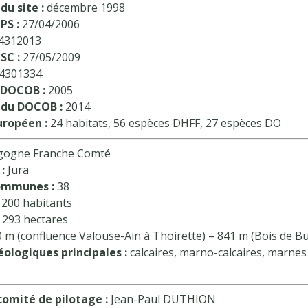
du site :
décembre 1998
PS :
27/04/2006
4312013
SC :
27/05/2009
4301334
 DOCOB :
2005
 du DOCOB :
2014
uropéen :
24 habitats, 56 espèces DHFF, 27 espèces DO
ogne Franche Comté
:
Jura
ommunes :
38
 200 habitants
 293 hectares
 m (confluence Valouse-Ain à Thoirette) – 841 m (Bois de B
ologiques principales :
calcaires, marno-calcaires, marnes
comité de pilotage :
Jean-Paul DUTHION