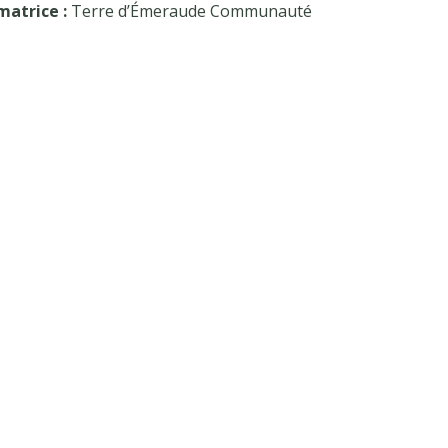
matrice :
Terre d’Émeraude Communauté
 sur les réseaux sociaux :