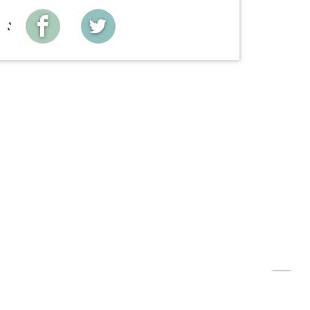
x :
Haut
de