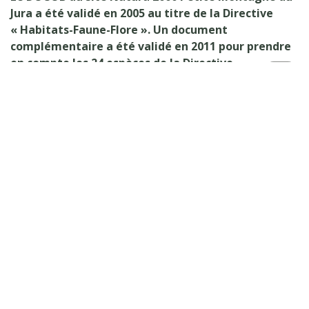
Jura a été validé en 2005 au titre de la Directive
« Habitats-Faune-Flore ». Un document
complémentaire a été validé en 2011 pour prendre
en compte les 24 espèces de la Directive
« Oiseaux » présentes sur le site et les 40 espèces
Haut
d’oiseaux migrateurs réguliers de la zone.
de
page
L’ensemble a ensuite été fusionné au moment de
l’actualisation du DOCOB en 2014.
Le DOCOB est tenu à la disposition du public dans les
mairies des communes situées dans le site ainsi qu’à la
Communauté de communes Petite Montagne et dans
les services de l’État (Préfecture, DDT, DREAL).
Pour plus d’information :
→
DOCOB : Document de synthèse et Cahier